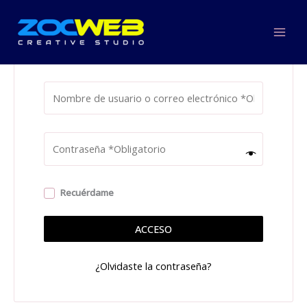
Ir
al
contenido
Acceder
Recuérdame
ACCESO
¿Olvidaste la contraseña?